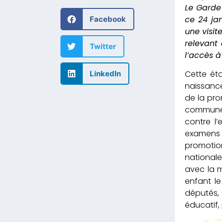
Le Garde
ce 24 ja
Facebook
une visit
relevant
Twitter
l’accès à
Cette ét
LinkedIn
naissance
de la pro
communes 
contre l’
examens 
promotion
nationale
avec la m
enfant l
députés, 
éducatif,