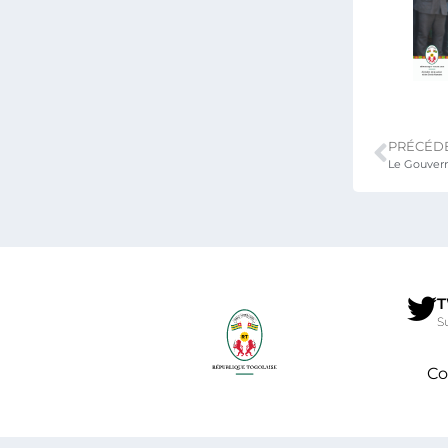
PRÉCÉD
T
S
Co