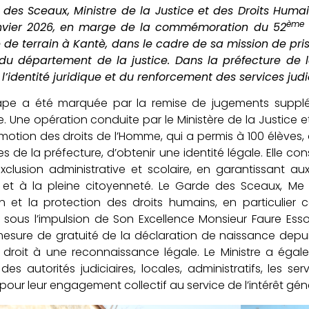
 des Sceaux, Ministre de la Justice et des Droits Hu
ème
nvier 2026, en marge de la commémoration du 52
e de terrain à Kantè, dans le cadre de sa mission de pr
 du département de la justice. Dans la préfecture de l
 l’identité juridique et du renforcement des services jud
ape a été marquée par la remise de jugements supplé
. Une opération conduite par le Ministère de la Justice et
motion des droits de l’Homme, qui a permis à 100 élèves, do
de la préfecture, d’obtenir une identité légale. Elle co
exclusion administrative et scolaire, en garantissant au
et à la pleine citoyenneté. Le Garde des Sceaux, M
 et la protection des droits humains, en particulier ce
 sous l’impulsion de Son Excellence Monsieur Faure Ess
esure de gratuité de la déclaration de naissance depui
e droit à une reconnaissance légale. Le Ministre a éga
des autorités judiciaires, locales, administratifs, les se
 pour leur engagement collectif au service de l’intérêt géné