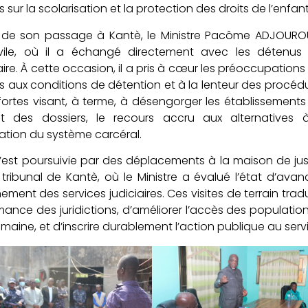
sur la scolarisation et la protection des droits de l’enfant
 de son passage à Kantè, le Ministre Pacôme ADJOUROU
ivile, où il a échangé directement avec les détenus 
aire. À cette occasion, il a pris à cœur les préoccupation
ées aux conditions de détention et à la lenteur des proc
ortes visant, à terme, à désengorger les établissements p
nt des dossiers, le recours accru aux alternatives
ation du système carcéral.
 s’est poursuivie par des déplacements à la maison de jus
ribunal de Kantè, où le Ministre a évalué l’état d’ava
ement des services judiciaires. Ces visites de terrain trad
mance des juridictions, d’améliorer l’accès des population
umaine, et d’inscrire durablement l’action publique au serv