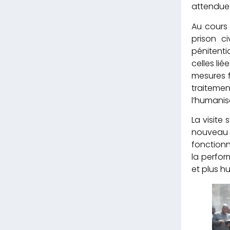
attendues 
Au cours
prison c
pénitenti
celles li
mesures f
traiteme
l’humanis
La visite
nouveau t
fonctionn
la perfor
et plus h