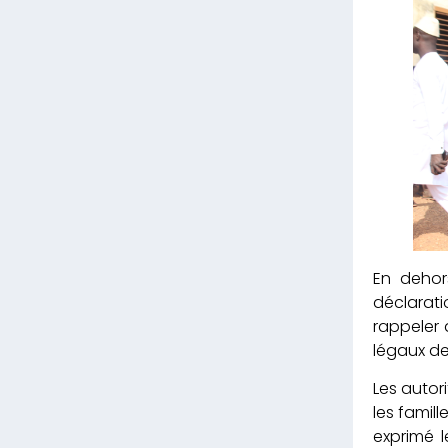
En dehor
déclarati
rappeler 
légaux de
Les autor
les famill
exprimé l