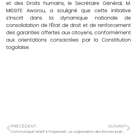
et des Droits humains, le Secrétaire Général, M.
MISSITE Aworou, a souligné que cette initiative
s’inscrit dans la dynamique nationale de
consolidation de l’État de droit et de renforcement
des garanties offertes aux citoyens, conformément
aux orientations consacrées par la Constitution
togolaise.
PRÉCÉDENT
SUIVANT
Communiqué relatif à l’organisation de la tournée nationale d’information et de suivi sur le certificat de nationalité togolaise
La vulgarisation des bonnes pratiques écocitoyennes à travers un webinaire et une campagne digitale
Partager sur :